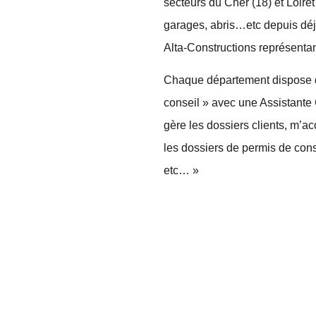
secteurs du
Cher (18) et
Loire
garages, abris…etc depuis déjà
Alta-Constructions représenta
Chaque département dispose d
conseil » avec une Assistant
gère les dossiers clients, m’a
les dossiers de permis de cons
etc… »