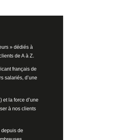
eurs » dédiés à
clients de A à Z.
ricant français de
s salariés, d’une
 et la force d’une
er à nos clients
e depuis de
nombreuses