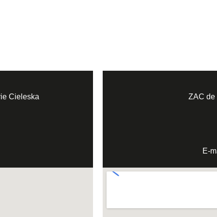
ie Cieleska
ZAC de 
‎ E-